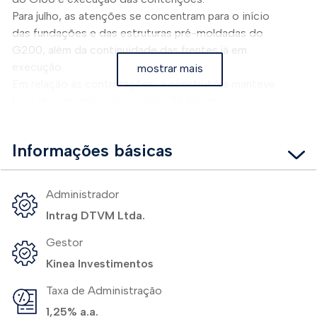
Para julho, as atenções se concentram para o início
das fundações e das estruturas pré-moldadas do
G200, além da continuidade das frentes já em
execução.
mostrar mais
Em relação às contratações, a construtora manteve
bom desempenho, alcançando 72,5% de
contratação de todo o escopo previsto em contrato.
Informações básicas
Administrador
Intrag DTVM Ltda.
Gestor
Kinea Investimentos
Taxa de Administração
1,25% a.a.