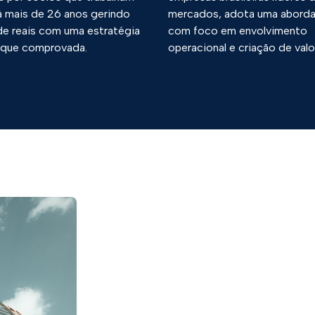
á mais de 26 anos gerindo
mercados, adota uma abord
de reais com uma estratégia
com foco em envolvimento
 que comprovada.
operacional e criação de valo