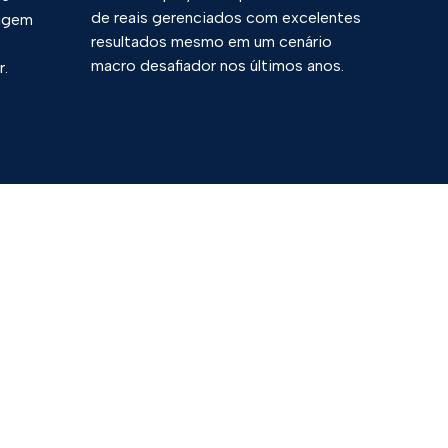
de reais gerenciados com excelentes
agem
resultados mesmo em um cenário
macro desafiador nos últimos anos.
r.