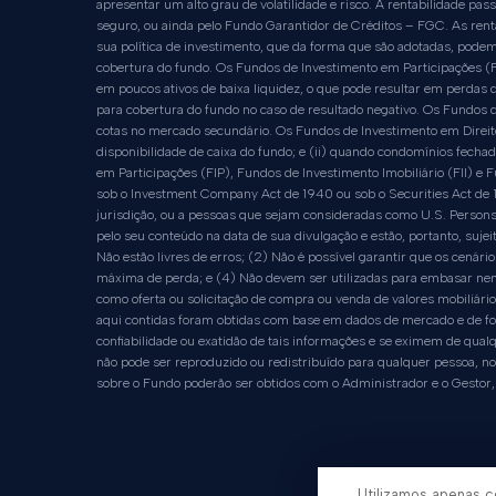
apresentar um alto grau de volatilidade e risco. A rentabilidade p
seguro, ou ainda pelo Fundo Garantidor de Créditos – FGC. As rent
sua política de investimento, que da forma que são adotadas, podem 
cobertura do fundo. Os Fundos de Investimento em Participações (F
em poucos ativos de baixa liquidez, o que pode resultar em perdas d
para cobertura do fundo no caso de resultado negativo. Os Fundos d
cotas no mercado secundário. Os Fundos de Investimento em Direito
disponibilidade de caixa do fundo; e (ii) quando condomínios fecha
em Participações (FIP), Fundos de Investimento Imobiliário (FII) 
sob o Investment Company Act de 1940 ou sob o Securities Act de 1
jurisdição, ou a pessoas que sejam consideradas como U.S. Persons 
pelo seu conteúdo na data de sua divulgação e estão, portanto, sujei
Não estão livres de erros; (2) Não é possível garantir que os cen
máxima de perda; e (4) Não devem ser utilizadas para embasar nenh
como oferta ou solicitação de compra ou venda de valores mobiliário
aqui contidas foram obtidas com base em dados de mercado e de fon
confiabilidade ou exatidão de tais informações e se eximem de qualq
não pode ser reproduzido ou redistribuído para qualquer pessoa, no
sobre o Fundo poderão ser obtidos com o Administrador e o Gestor,
Utilizamos apenas c