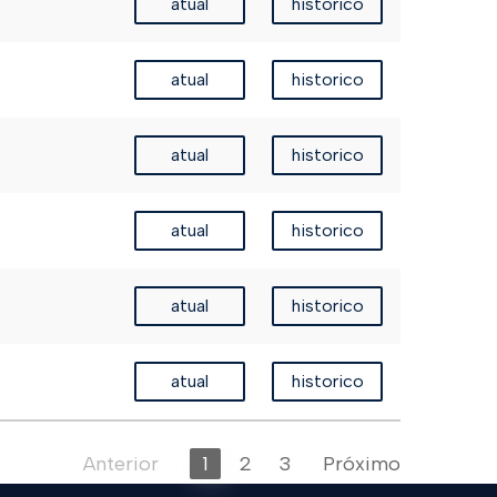
atual
historico
atual
historico
atual
historico
atual
historico
atual
historico
atual
historico
Anterior
1
2
3
Próximo