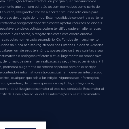
 pela Instituição Administradora, ou por qualquer mecanismo de
ulamento que utilizam estratégias com derivativos como parte de
 aplicado, obrigando o cotista a aportar recursos adicionais para
o prazo de duração do fundo. Esta modalidade concentra a carteira
rretando a obrigatoriedade de o cotista aportar recursos adicionais
esgatáveis onde os cotistas podem ter dificuldade em alienar suas
ondomínios abertos, o resgate das cotas está condicionado à
nar suas cotas no mercado secundário. Os Fundos de Investimento
 fundos da Kinea não são registrados nos Estados Unidos da América
alquer um de seus territórios, possessões ou áreas sujeitas a sua
stimativas e projeções refletem o atual julgamento do responsável
es, de forma que devem ser realizadas as seguintes advertências: (1)
se, promessa ou garantia de retorno esperado nem de exposição
 conteúdo é informativo e não constitui nem deve ser interpretado
ecífica, qualquer que seja a jurisdição. Algumas das informações
 ou garantem, de forma expressa ou implícita, a integridade,
correr da utilização desse material e de seu conteúdo. Esse material
scrito da Kinea. Quaisquer outras informações ou esclarecimentos