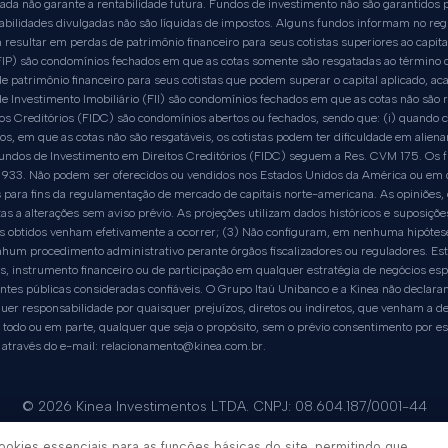
assada não garante a rentabilidade futura. Fundos de investimento não são garantidos
abilidades divulgadas não são líquidas de impostos. Alguns fundos informam no reg
resultar em perdas de patrimônio financeiro para seus cotistas superiores ao capital
IP) são condomínios fechados em que as cotas somente são resgatadas ao término d
e patrimônio financeiro para seus cotistas que podem superar o capital aplicado, aca
e Investimento Imobiliário (FII) são condomínios fechados em que as cotas não são r
s Creditórios (FIDC) são condomínios abertos ou fechados, sendo que: (i) quando c
dos, em que as cotas não são resgatáveis, os cotistas podem ter dificuldade em alie
e Fundos de Investimento em Direitos Creditórios (FIDC) seguem a Res. CVM 175. Os
933. Não podem ser oferecidos ou vendidos nos Estados Unidos da América ou em qu
para fins da regulamentação de mercado de capitais norte-americana. As opiniões, e
tas a alterações sem aviso prévio. As projeções utilizam dados históricos e suposiçõ
ários obtidos venham efetivamente a ocorrer; (3) Não configuram, em nenhuma hipóte
um procedimento administrativo perante órgãos fiscalizadores ou reguladores. Este
s, instrumento financeiro ou de participação em qualquer estratégia de negócios esp
tes públicas consideradas confiáveis. O Grupo Itaú Unibanco e a Kinea não declaram
uer responsabilidade por quaisquer prejuízos, diretos ou indiretos, que venham a de
 todo ou em parte, qualquer que seja o propósito, sem o prévio consentimento por e
 através do e-mail:
relacionamento@kinea.com.br
.
© 2026 Kinea Investimentos LTDA. CNPJ: 08.604.187/0001-44
Rua Minas de Prata, 30 - Vila Olímpia, São Paulo - SP
ookies essenciais para as funções básicas do site, permitindo que